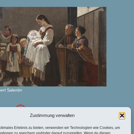
ert Salen­tin
Zustimmung verwalten
Öff­nungs­zei­ten:
ptimales Erlebnis zu bieten, verwenden wir Technologien wie Cookies, um
 Sonn­tag von 11:00h bis 17:00h
mationen zu speichern und/oder darauf zuzugreifen. Wenn du diesen