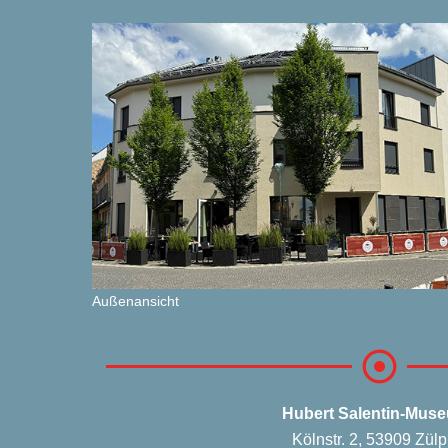
Außen­an­sicht
Hubert Salen­tin-Muse
Kölnstr. 2, 53909 Zül­p