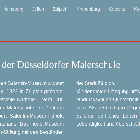
Heinsberg
Jülich
Zülpich
Kronenburg
Koblenz
Kö
der Düsseldorfer Malerschule
bert Salen­tin-Muse­um wid­met
der Stadt Zül­pich.
n. 1822 in Zül­pich gebo­ren,
Mit der ers­ten Hän­gung prä­
­vol­le Kar­rie­re – vom Huf­
ein­drucks­vol­len Quer­schnit
er Maler­schu­le. Im Zen­trum
kers. Als bestän­di­gen Gegen
ert Salen­tin-Muse­um direkt
Salen­tin dörf­li­ches Leben
burts­haus. Das neue Muse­um
Leben­dig­keit und über­schwäng
er-Stif­tung mit den Bestän­den