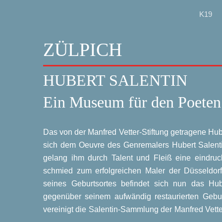
K19
ZÜLPICH
HUBERT SALENTIN
Ein Museum für den Poeten 
Das von der Man­fred Vet­ter-Stif­tung getra­ge­ne Hu
sich dem Oeu­vre des Gen­re­ma­lers Hubert Salen­ti
gelang ihm durch Talent und Fleiß eine ein­drucks
schmied zum erfolg­rei­chen Maler der Düs­sel­dor­f
sei­nes Geburts­or­tes befin­det sich nun das Hub
gegen­über sei­nem auf­wän­dig restau­rier­ten Ge
ver­ei­nigt die Salen­tin-Samm­lung der Man­fred Vet­t