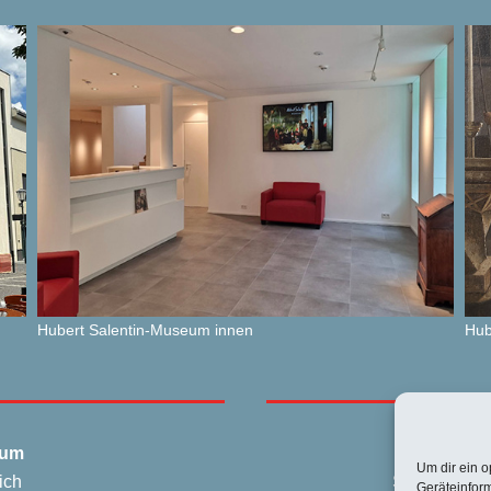
Hubert Salen­tin-Muse­um innen
Hub
­um
Um dir ein o
ich
Sams­tag und
Geräteinfor