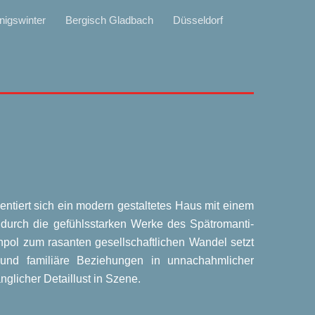
nigswinter
Bergisch Gladbach
Düsseldorf
sen­tiert sich ein modern gestal­te­tes Haus mit einem
t durch die gefühls­star­ken Wer­ke des Spät­ro­man­ti­
­pol zum rasan­ten gesell­schaft­li­chen Wan­del setzt
 und fami­liä­re Bezie­hun­gen in unnach­ahm­li­cher
­li­cher Detail­lust in Sze­ne.